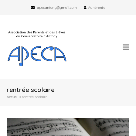
apecantony@gmail.com
Adhérents
rentrée scolaire
Accueil
»
rentrée scolaire