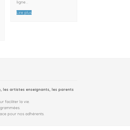
ligne…
Lire plus
, les artistes enseignants, les parents
faciliter la vie.
ogrammées.
lace pour nos adhérents.