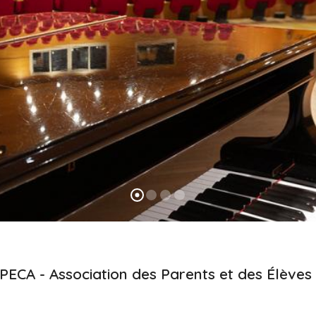
ts
Musique de c
Chorale
'APECA - Association des Parents et des Élève