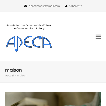
apecantony@gmail.com
Adhérents
maison
Accueil
»
maison