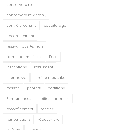
conservatoire
conservatoire Antony
contrôle continu
covoiturage
déconfinement
festival Tous Azimuts
formation musicale
Fuse
inscriptions
instrument
Intermezzo
librairie musicake
maison
parents
partitions
Permanences
petites annonces
reconfinement
rentrée
réinscriptions
réouverture
solfege
spectacle