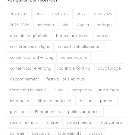
2020-2021
2021
2021-2022
2022
2024-2025
2025-2026
adhésion
Aide
Apeca
arpèges
assemblée générale
bourse aux livres
concert
conférences en ligne
conseil d'établissement
conservaoire d'Antony
conservatoire
conservatoire Antony
contrôle continu
covoiturage
déconfinement
festival Tous Azimuts
formation musicale
Fuse
inscriptions
instrument
Intermezzo
librairie musicake
maison
parents
partitions
Permanences
petites annonces
reconfinement
rentrée
réinscriptions
réouverture
solfege
spectacle
Tous Azimuts
travaux