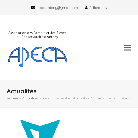
apecantony@gmail.com
Adhérents
Actualités
Accueil
»
Actualités
»
Reconfinement – Information Vallée Sud-Grand Paris