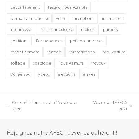
déconfinement
festival Tous Azimuts
formation musicale
Fuse
inscriptions
instrument
Intermezzo
librairie musicake
maison
parents
partitions
Permanences
petites annonces
reconfinement
rentrée
réinscriptions
réouverture
solfege
spectacle
Tous Azimuts
travaux
Vallée sud
voeux
élections
élèves
Concert Intermezzo le 16 octobre
Voeux de l’APECA
previous
next
2020
2021
post:
post:
Rejoignez notre APEC : devenez adhérent !